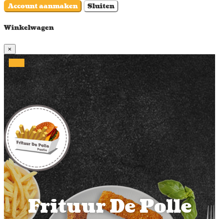
Account aanmaken
Sluiten
Winkelwagen
×
Frituur De Polle