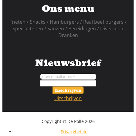
Ons menu
Frieten
Snacks
Hamburgers
Real beef burgers
Specialiteiten
Sauzen
Bereidingen
Diversen
Dranken
Nieuwsbrief
Inschrijven
Uitschrijven
Copyright © De Polle 2026
Privacybeleid