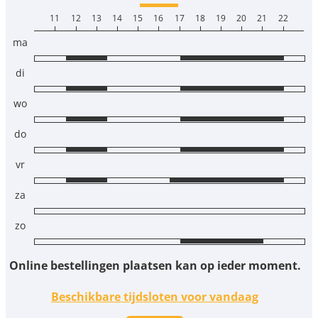
11
12
13
14
15
16
17
18
19
20
21
22
ma
di
wo
do
vr
za
zo
Online bestellingen plaatsen kan op ieder moment.
Beschikbare tijdsloten voor vandaag