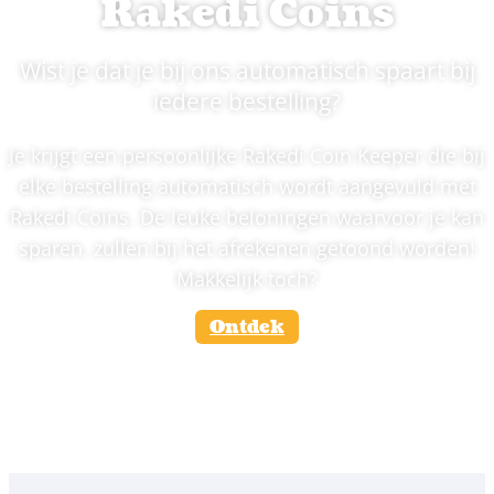
Rakedi Coins
Wist je dat je bij ons automatisch spaart bij
iedere bestelling?
Je krijgt een persoonlijke Rakedi Coin Keeper die bij
elke bestelling automatisch wordt aangevuld met
Rakedi Coins. De leuke beloningen waarvoor je kan
sparen, zullen bij het afrekenen getoond worden!
Makkelijk toch?
Ontdek