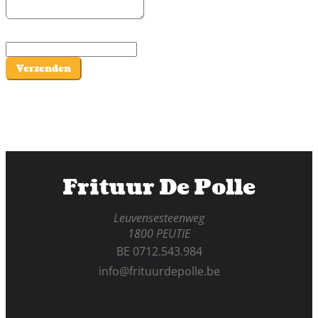
Verzenden
Frituur De Polle
Leuvensesteenweg
1800 PEUTIE
BE 0712.543.984
info@frituurdepolle.be