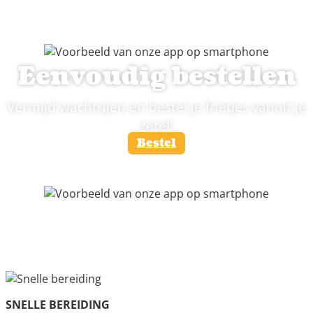
Eenvoudig bestellen
Vermijd wachtrijen en bestel je frietjes vanuit je
zetel!
Bestel
SNELLE BEREIDING